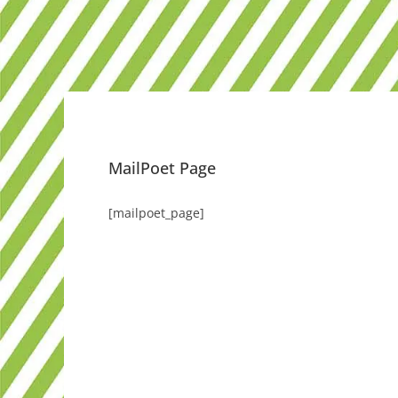
MailPoet Page
[mailpoet_page]