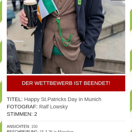
DER WETTBEWERB IST BEENDET!
TITEL:
Happy St.Patricks Day in Munich
FOTOGRAF:
Ralf Lowsky
STIMMEN:
2
ANSICHTEN:
150
BESCHREIBUNG:
15.3.26 in München