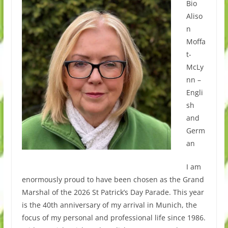
Bio
Aliso
n
Moffa
t-
McLy
nn –
Engli
sh
and
Germ
an
I am
enormously proud to have been chosen as the Grand
Marshal of the 2026 St Patrick’s Day Parade. This year
is the 40th anniversary of my arrival in Munich, the
focus of my personal and professional life since 1986.