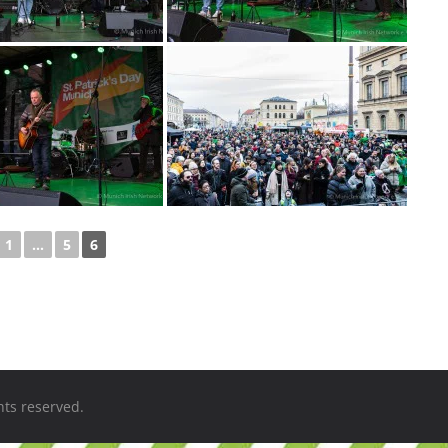
1
...
5
6
ghts reserved.