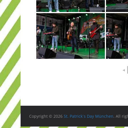
◄
Copyright © 2026
St. Patrick´s Day München
. All ri