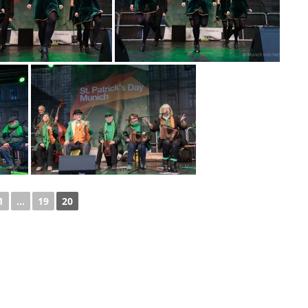
1
...
19
20