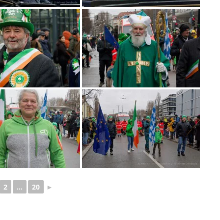
2
...
20
►