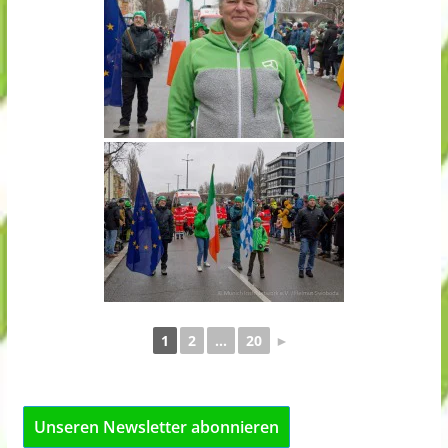
1
2
...
20
►
Unseren Newsletter abonnieren