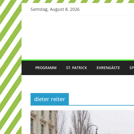
Skip
Samstag, August 8, 2026
to
content
PROGRAMM
ST. PATRICK
EHRENGÄSTE
S
dieter reiter