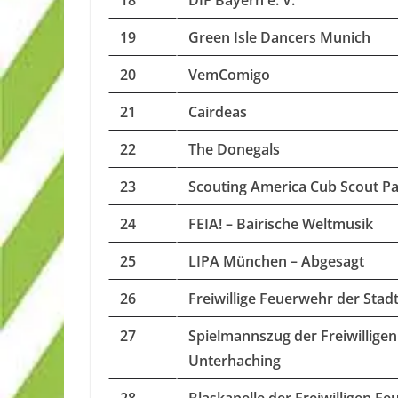
18
DIF Bayern e. V.
19
Green Isle Dancers Munich
20
VemComigo
21
Cairdeas
22
The Donegals
23
Scouting America Cub Scout P
24
FEIA! – Bairische Weltmusik
25
LIPA München – Abgesagt
26
Freiwillige Feuerwehr der Sta
27
Spielmannszug der Freiwillige
Unterhaching