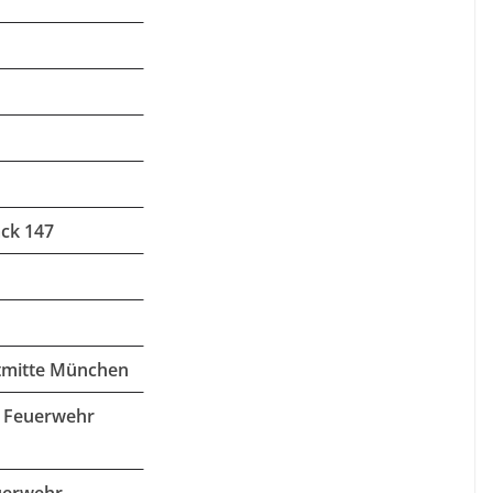
ack 147
dtmitte München
n Feuerwehr