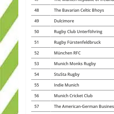
48
The Bavarian Celtic Bhoys
49
Dulcimore
50
Rugby Club Unterföhring
51
Rugby Fürstenfeldbruck
52
München RFC
53
Munich Monks Rugby
54
StuSta Rugby
55
Indie Munich
56
Munich Cricket Club
57
The American-German Busines