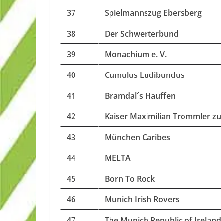
37
Spielmannszug Ebersberg
38
Der Schwerterbund
39
Monachium e. V.
40
Cumulus Ludibundus
41
Bramdal´s Hauffen
42
Kaiser Maximilian Trommler z
43
München Caribes
44
MELTA
45
Born To Rock
46
Munich Irish Rovers
47
The Munich Republic of Ireland