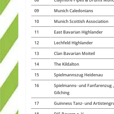
08
Claymore Pipes & Drums Mün
09
Munich Caledonians
10
Munich Scottish Association
11
East Bavarian Highlander
12
Lechfeld Highlander
13
Clan Bavarian Moiteil
14
The Kildalton
15
Spielmannszug Heidenau
16
Spielmanns- und Fanfarenzug 
Gilching
17
Guinness Tanz- und Artisteng