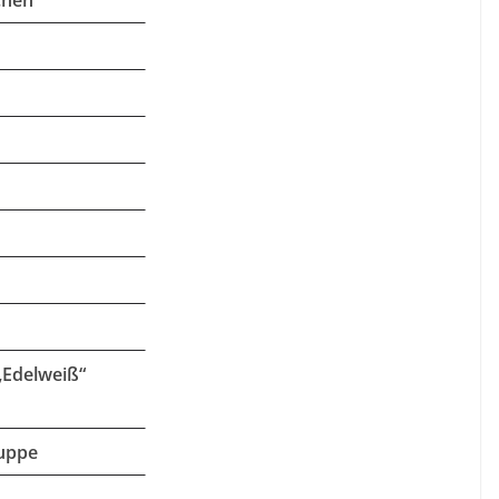
chen
„Edelweiß“
ruppe