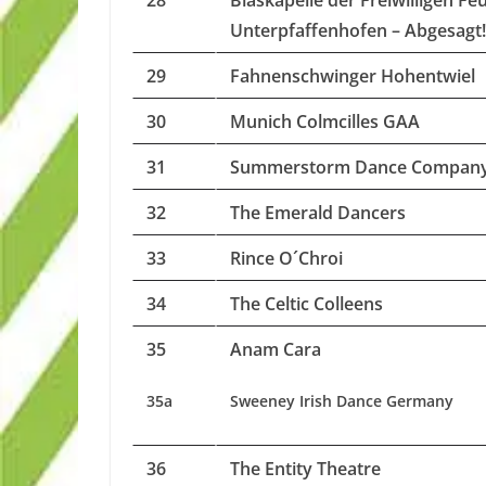
28
Blaskapelle der Freiwilligen F
Unterpfaffenhofen – Abgesagt!
29
Fahnenschwinger Hohentwiel
30
Munich Colmcilles GAA
31
Summerstorm Dance Compan
32
The Emerald Dancers
33
Rince O´Chroi
34
The Celtic Colleens
35
Anam Cara
35a
Sweeney Irish Dance Germany
36
The Entity Theatre