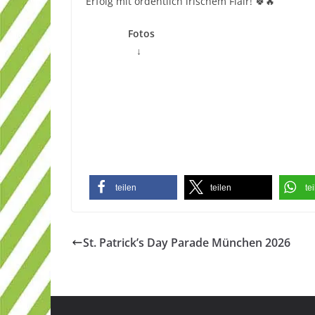
Erfolg mit ordentlich irischem Flair! 🍀🔥
Fotos
↓
teilen
teilen
te
St. Patrick’s Day Parade München 2026