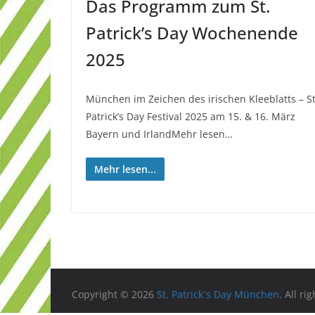
Das Programm zum St.
Patrick’s Day Wochenende
2025
München im Zeichen des irischen Kleeblatts – St
Patrick’s Day Festival 2025 am 15. & 16. März
Bayern und IrlandMehr lesen…
Mehr lesen...
Copyright © 2026
St. Patrick´s Day München
. All ri